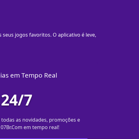
eus jogos favoritos. O aplicativo é leve,
cias em Tempo Real
24/7
e todas as novidades, promoções e
 07Br.Com em tempo real!