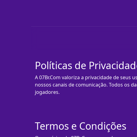
Políticas de Privacida
A 07Br.Com valoriza a privacidade de seus 
nossos canais de comunicação. Todos os dad
jogadores.
Termos e Condições