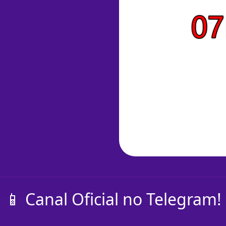
📱 Canal Oficial no Telegram!