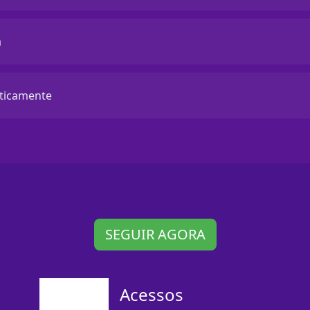
a
aticamente
SEGUIR AGORA
Acessos