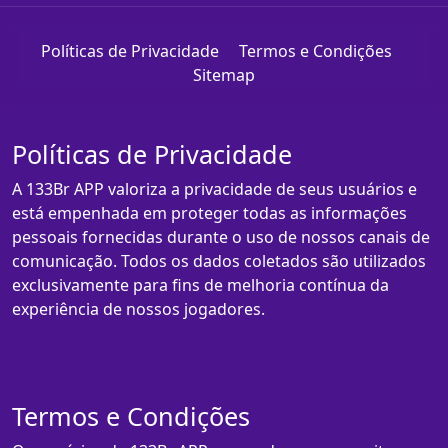
Políticas de Privacidade
Termos e Condições
Sitemap
Políticas de Privacidade
A 133Br APP valoriza a privacidade de seus usuários e
está empenhada em proteger todas as informações
pessoais fornecidas durante o uso de nossos canais de
comunicação. Todos os dados coletados são utilizados
exclusivamente para fins de melhoria contínua da
experiência de nossos jogadores.
Termos e Condições