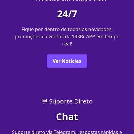
24/7
Fique por dentro de todas as novidades,
promoções e eventos da 133Br APP em tempo
real!
Ver Notícias
💬 Suporte Direto
Chat
Suporte direto via Telegram, respostas rápidas e