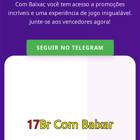
Com Baixar, você tem acesso a promoções
incríveis e uma experiência de jogo inigualável.
Junte-se aos vencedores agora!
SEGUIR NO TELEGRAM