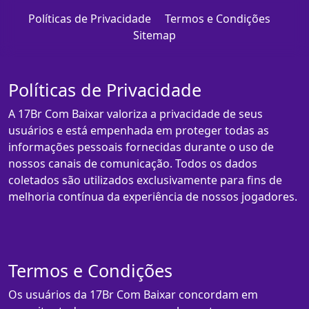
Políticas de Privacidade
Termos e Condições
Sitemap
Políticas de Privacidade
A 17Br Com Baixar valoriza a privacidade de seus
usuários e está empenhada em proteger todas as
informações pessoais fornecidas durante o uso de
nossos canais de comunicação. Todos os dados
coletados são utilizados exclusivamente para fins de
melhoria contínua da experiência de nossos jogadores.
Termos e Condições
Os usuários da 17Br Com Baixar concordam em