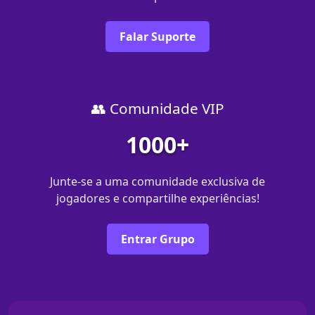
Falar Suporte
👥 Comunidade VIP
1000+
Junte-se a uma comunidade exclusiva de
jogadores e compartilhe experiências!
Entrar Grupo