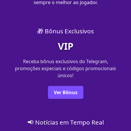
sempre o melhor ao jogador.
🎁 Bônus Exclusivos
VIP
Receba bônus exclusivos do Telegram,
promoções especiais e códigos promocionais
únicos!
Ver Bônus
📢 Notícias em Tempo Real