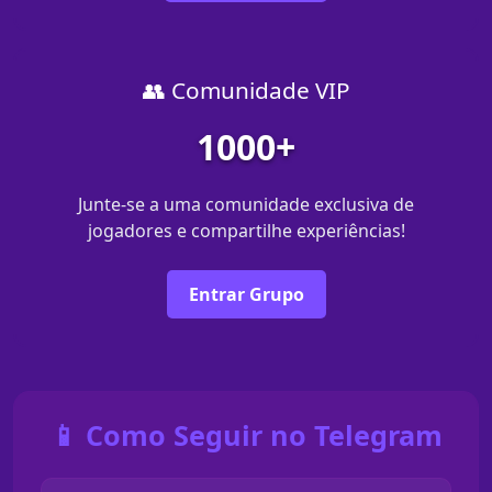
👥 Comunidade VIP
1000+
Junte-se a uma comunidade exclusiva de
jogadores e compartilhe experiências!
Entrar Grupo
📱 Como Seguir no Telegram