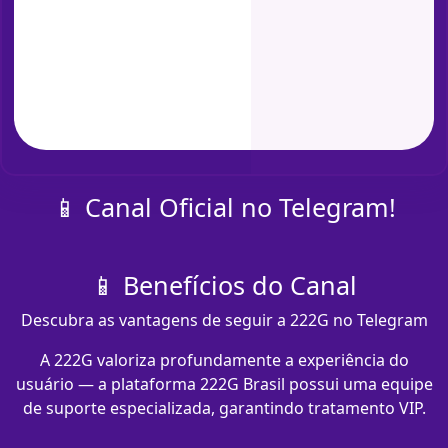
📱 Canal Oficial no Telegram!
📱 Benefícios do Canal
Descubra as vantagens de seguir a 222G no Telegram
A 222G valoriza profundamente a experiência do
usuário — a plataforma 222G Brasil possui uma equipe
de suporte especializada, garantindo tratamento VIP.