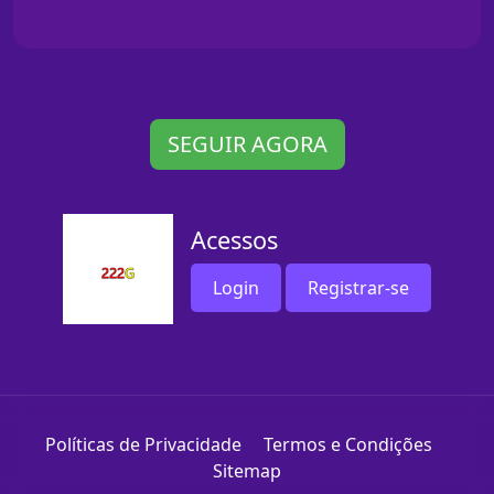
SEGUIR AGORA
Acessos
Login
Registrar-se
Políticas de Privacidade
Termos e Condições
Sitemap