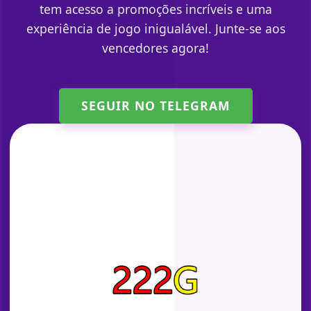
tem acesso a promoções incríveis e uma
experiência de jogo inigualável. Junte-se aos
vencedores agora!
SEGUIR NO TELEGRAM