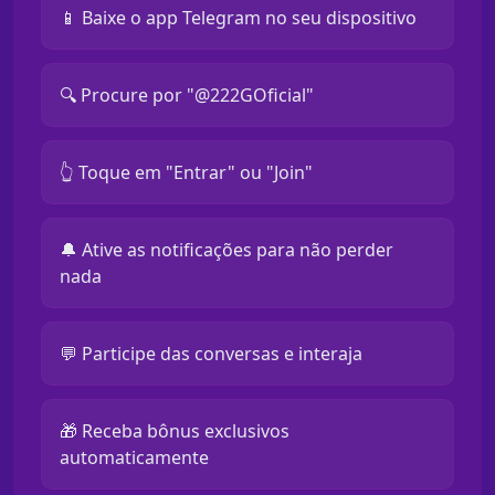
📱 Baixe o app Telegram no seu dispositivo
🔍 Procure por "@222GOficial"
👆 Toque em "Entrar" ou "Join"
🔔 Ative as notificações para não perder
nada
💬 Participe das conversas e interaja
🎁 Receba bônus exclusivos
automaticamente