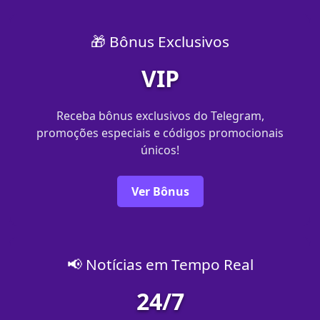
🎁 Bônus Exclusivos
VIP
Receba bônus exclusivos do Telegram,
promoções especiais e códigos promocionais
únicos!
Ver Bônus
📢 Notícias em Tempo Real
24/7