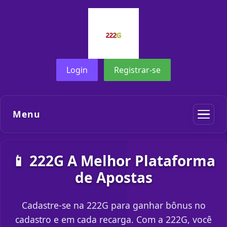
Login
Registrar-se
Menu
📱 222G A Melhor Plataforma
de Apostas
Cadastre-se na 222G para ganhar bônus no
cadastro e em cada recarga. Com a 222G, você