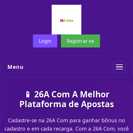
Login
Registrar-se
Menu
📱 26A Com A Melhor
Plataforma de Apostas
Cadastre-se na 26A Com para ganhar bônus no
cadastro e em cada recarga. Com a 26A Com, você