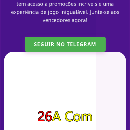
tem acesso a promoções incríveis e uma
experiência de jogo inigualável. Junte-se aos
vencedores agora!
SEGUIR NO TELEGRAM