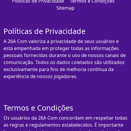
Políticas de Privacidade
Termos e Condições
Sitemap
Políticas de Privacidade
A 26A Com valoriza a privacidade de seus usuários e
está empenhada em proteger todas as informações
pessoais fornecidas durante o uso de nossos canais de
comunicação. Todos os dados coletados são utilizados
exclusivamente para fins de melhoria contínua da
experiência de nossos jogadores.
Termos e Condições
Os usuários da 26A Com concordam em respeitar todas
as regras e regulamentos estabelecidos. É importante