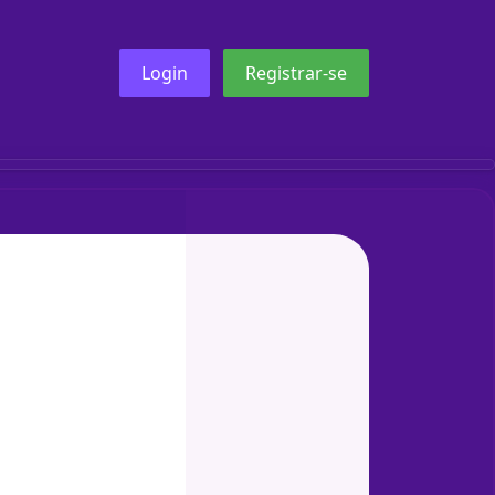
Login
Registrar-se