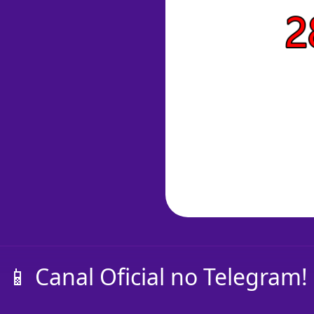
📱 Canal Oficial no Telegram!