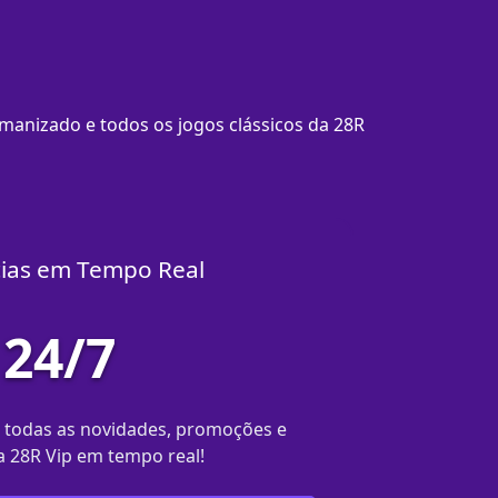
anizado e todos os jogos clássicos da 28R
cias em Tempo Real
24/7
e todas as novidades, promoções e
a 28R Vip em tempo real!