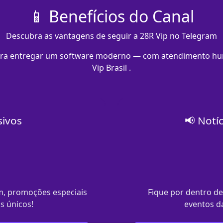
📱 Benefícios do Canal
Descubra as vantagens de seguir a 28R Vip no Telegram
para entregar um software moderno — com atendimento hum
Vip Brasil .
sivos
📢 Notí
m, promoções especiais
Fique por dentro d
s únicos!
eventos d