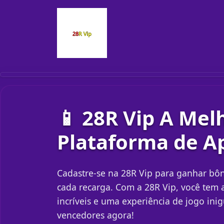
📱 28R Vip A Mel
Plataforma de A
Cadastre-se na 28R Vip para ganhar bô
cada recarga. Com a 28R Vip, você tem
incríveis e uma experiência de jogo inig
vencedores agora!