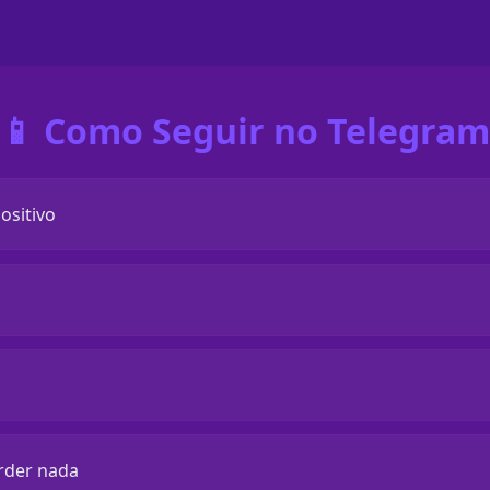
📱 Como Seguir no Telegram
ositivo
erder nada