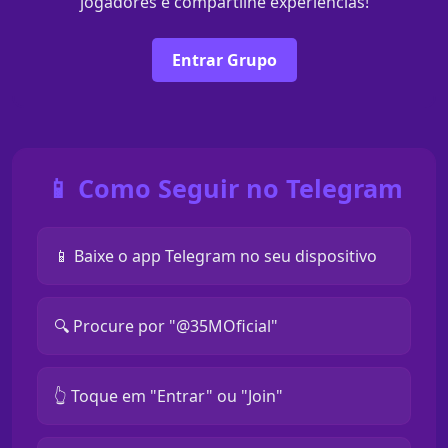
jogadores e compartilhe experiências!
Entrar Grupo
📱 Como Seguir no Telegram
📱 Baixe o app Telegram no seu dispositivo
🔍 Procure por "@35MOficial"
👆 Toque em "Entrar" ou "Join"