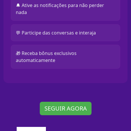
🔔 Ative as notificações para não perder
nada
💬 Participe das conversas e interaja
🎁 Receba bônus exclusivos
automaticamente
SEGUIR AGORA