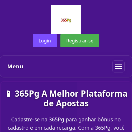
Login
Registrar-se
Menu
📱 365Pg A Melhor Plataforma
de Apostas
Cadastre-se na 365Pg para ganhar bônus no
cadastro e em cada recarga. Com a 365Pg, você