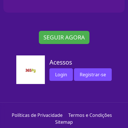
SEGUIR AGORA
Acessos
Login
Registrar-se
Políticas de Privacidade
Termos e Condições
Sitemap