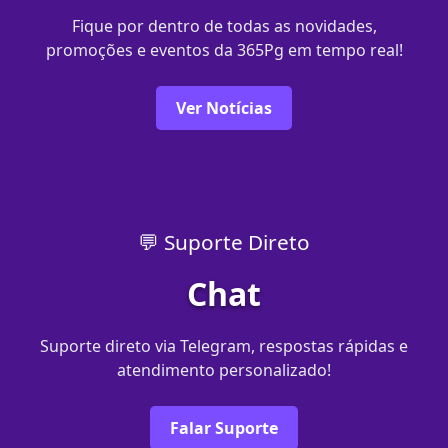
Fique por dentro de todas as novidades,
promoções e eventos da 365Pg em tempo real!
Ver Notícias
💬 Suporte Direto
Chat
Suporte direto via Telegram, respostas rápidas e
atendimento personalizado!
Falar Suporte