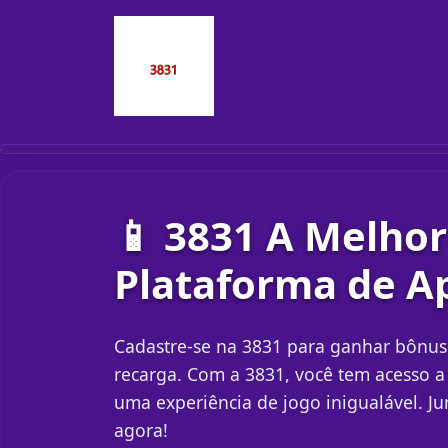
📱 3831 A Melhor
Plataforma de A
Cadastre-se na 3831 para ganhar bônus
recarga. Com a 3831, você tem acesso a
uma experiência de jogo inigualável. J
agora!