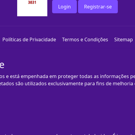
Login
Registrar-se
Políticas de Privacidade
Termos e Condições
Sitemap
de
rios e está empenhada em proteger todas as informações p
tados são utilizados exclusivamente para fins de melhoria