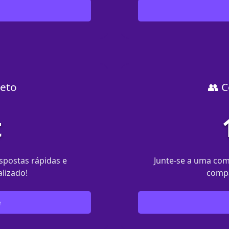
reto
👥 
t
espostas rápidas e
Junte-se a uma com
lizado!
compa
e