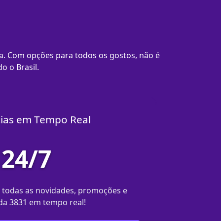
da. Com opções para todos os gostos, não é
o o Brasil.
cias em Tempo Real
24/7
e todas as novidades, promoções e
da 3831 em tempo real!