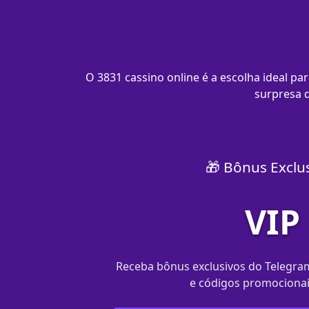
O 3831 cassino online é a escolha ideal p
surpresa q
🎁 Bônus Exclu
VIP
Receba bônus exclusivos do Telegra
e códigos promocionai