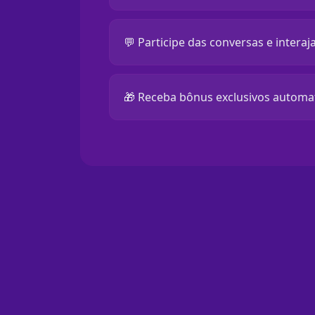
💬 Participe das conversas e interaj
🎁 Receba bônus exclusivos autom