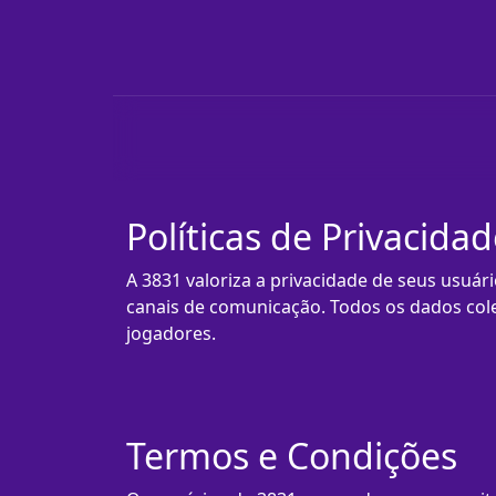
Políticas de Privacida
A 3831 valoriza a privacidade de seus usuá
canais de comunicação. Todos os dados cole
jogadores.
Termos e Condições