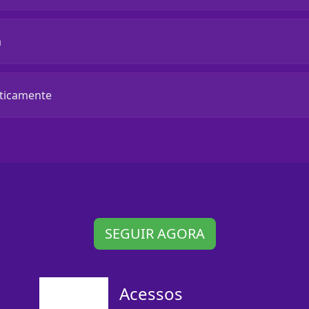
a
aticamente
SEGUIR AGORA
Acessos