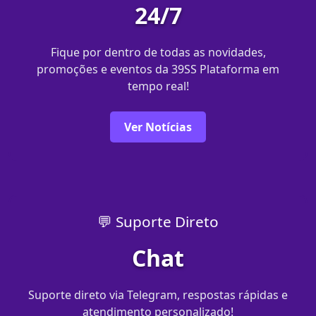
24/7
Fique por dentro de todas as novidades,
promoções e eventos da 39SS Plataforma em
tempo real!
Ver Notícias
💬 Suporte Direto
Chat
Suporte direto via Telegram, respostas rápidas e
atendimento personalizado!