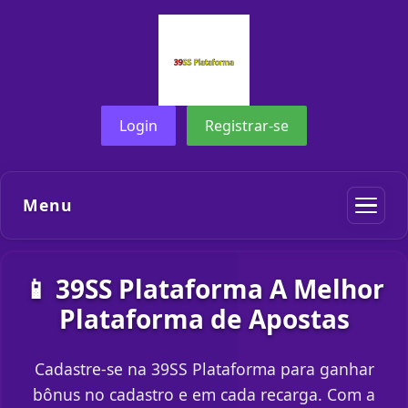
Login
Registrar-se
Menu
📱 39SS Plataforma A Melhor
Plataforma de Apostas
Cadastre-se na 39SS Plataforma para ganhar
bônus no cadastro e em cada recarga. Com a