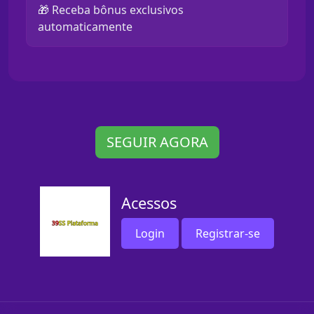
🎁 Receba bônus exclusivos
automaticamente
SEGUIR AGORA
Acessos
Login
Registrar-se