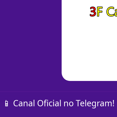
📱 Canal Oficial no Telegram!