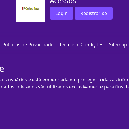
Acessos
Login
Registrar-se
Políticas de Privacidade
Termos e Condições
Sitemap
de
 seus usuários e está empenhada em proteger todas as inf
dados coletados são utilizados exclusivamente para fins d