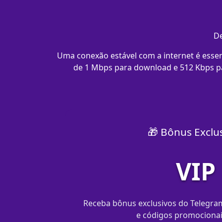
De
Uma conexão estável com a internet é ess
de 1 Mbps para download e 512 Kbps pa
🎁 Bônus Exclu
VIP
Receba bônus exclusivos do Telegra
e códigos promocionai