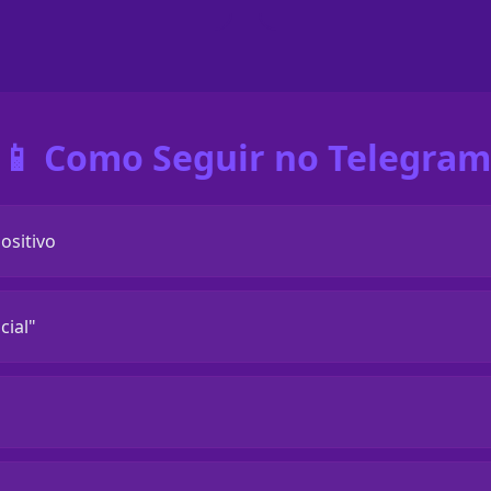
📱 Como Seguir no Telegram
ositivo
cial"