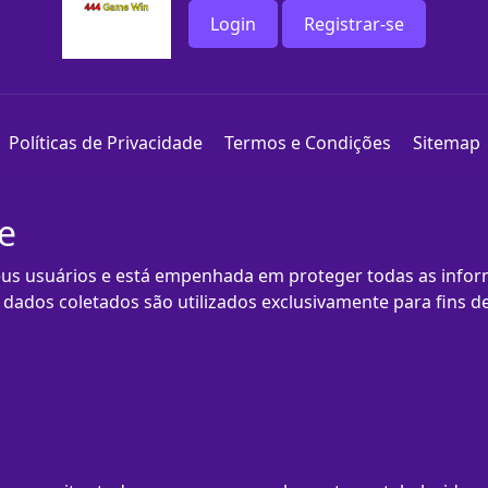
Login
Registrar-se
Políticas de Privacidade
Termos e Condições
Sitemap
de
seus usuários e está empenhada em proteger todas as infor
dados coletados são utilizados exclusivamente para fins d