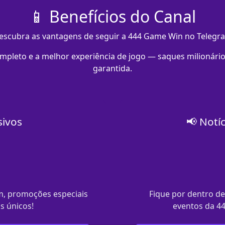
📱 Benefícios do Canal
escubra as vantagens de seguir a 444 Game Win no Telegr
mpleto e a melhor experiência de jogo — saques milionár
garantida.
sivos
📢 Notí
m, promoções especiais
Fique por dentro d
s únicos!
eventos da 4