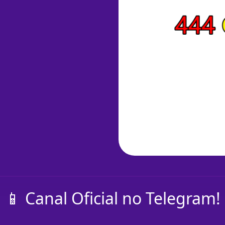
📱 Canal Oficial no Telegram!