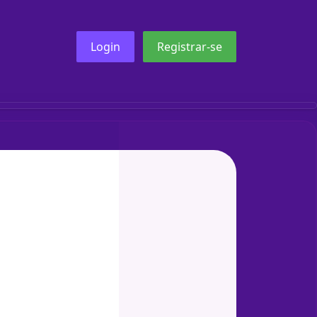
Login
Registrar-se