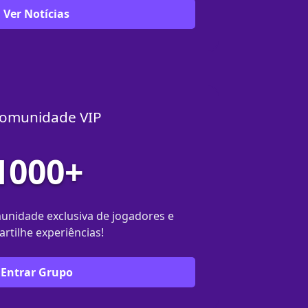
Ver Notícias
Comunidade VIP
1000+
unidade exclusiva de jogadores e
rtilhe experiências!
Entrar Grupo