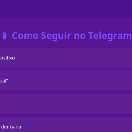
📱 Como Seguir no Telegram
ositivo
ial"
erder nada