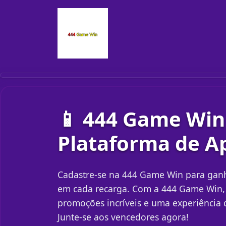
📱 444 Game Win
Plataforma de A
Cadastre-se na 444 Game Win para ganh
em cada recarga. Com a 444 Game Win, 
promoções incríveis e uma experiência d
Junte-se aos vencedores agora!