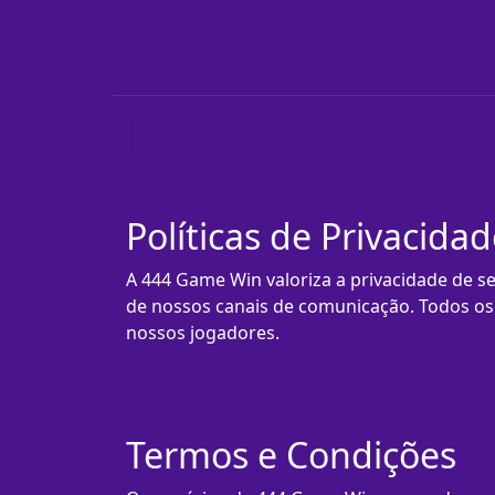
Políticas de Privacida
A 444 Game Win valoriza a privacidade de 
de nossos canais de comunicação. Todos os 
nossos jogadores.
Termos e Condições