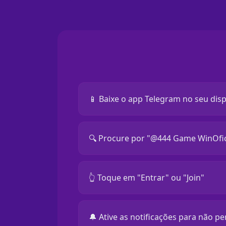
📱 Baixe o app Telegram no seu disp
🔍 Procure por "@444 Game WinOfic
👆 Toque em "Entrar" ou "Join"
🔔 Ative as notificações para não p