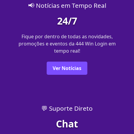
📢 Notícias em Tempo Real
24/7
Fique por dentro de todas as novidades,
promoções e eventos da 444 Win Login em
tempo real!
Ver Notícias
💬 Suporte Direto
Chat