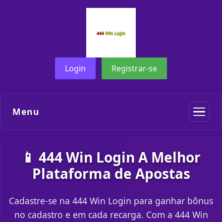
Login
Registrar-se
Menu
📱 444 Win Login A Melhor
Plataforma de Apostas
Cadastre-se na 444 Win Login para ganhar bônus
no cadastro e em cada recarga. Com a 444 Win