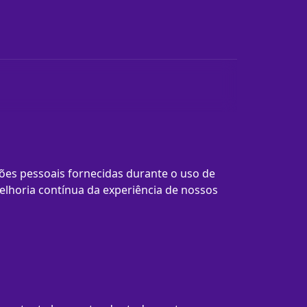
ões pessoais fornecidas durante o uso de
elhoria contínua da experiência de nossos