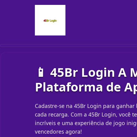
📱 45Br Login A 
Plataforma de A
Cadastre-se na 45Br Login para ganhar
cada recarga. Com a 45Br Login, você 
incríveis e uma experiência de jogo inig
vencedores agora!