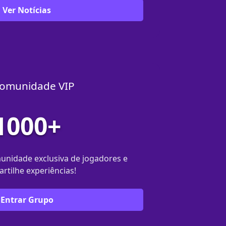
Ver Notícias
Comunidade VIP
1000+
unidade exclusiva de jogadores e
rtilhe experiências!
Entrar Grupo