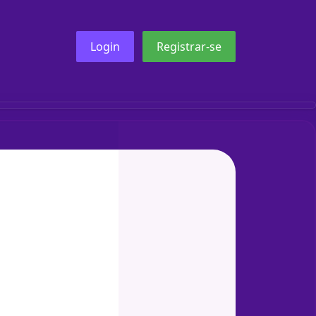
Login
Registrar-se