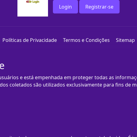
Login
Registrar-se
Políticas de Privacidade
Termos e Condições
Sitemap
de
s usuários e está empenhada em proteger todas as informaç
os coletados são utilizados exclusivamente para fins de m