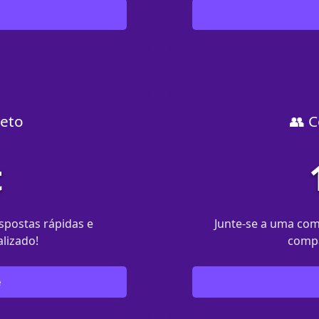
reto
👥 
t
espostas rápidas e
Junte-se a uma com
lizado!
compa
e