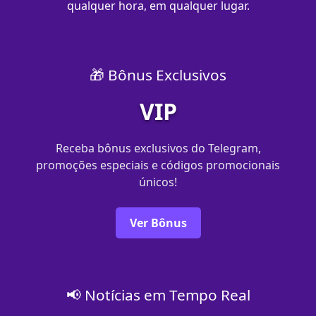
qualquer hora, em qualquer lugar.
🎁 Bônus Exclusivos
VIP
Receba bônus exclusivos do Telegram,
promoções especiais e códigos promocionais
únicos!
Ver Bônus
📢 Notícias em Tempo Real