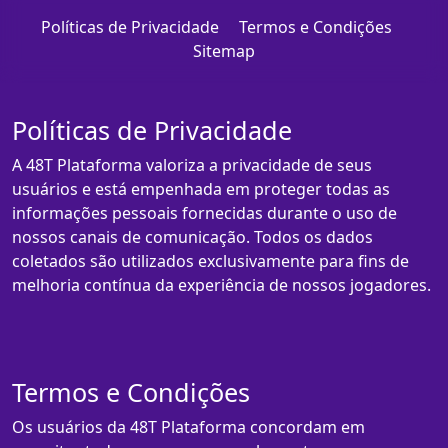
Políticas de Privacidade
Termos e Condições
Sitemap
Políticas de Privacidade
A 48T Plataforma valoriza a privacidade de seus
usuários e está empenhada em proteger todas as
informações pessoais fornecidas durante o uso de
nossos canais de comunicação. Todos os dados
coletados são utilizados exclusivamente para fins de
melhoria contínua da experiência de nossos jogadores.
Termos e Condições
Os usuários da 48T Plataforma concordam em