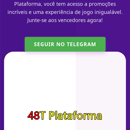
Plataforma, você tem acesso a promoções
incríveis e uma experiência de jogo inigualável.
Junte-se aos vencedores agora!
SEGUIR NO TELEGRAM