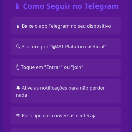
📱 Como Seguir no Telegram
📱 Baixe o app Telegram no seu dispositivo
🔍 Procure por "@48T PlataformaOficial"
👆 Toque em "Entrar" ou "Join"
🔔 Ative as notificações para não perder
nada
💬 Participe das conversas e interaja