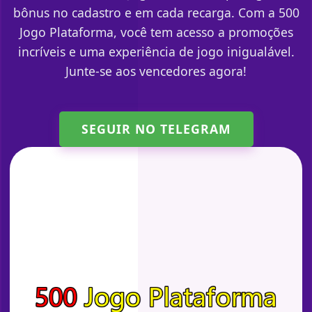
bônus no cadastro e em cada recarga. Com a 500
Jogo Plataforma, você tem acesso a promoções
incríveis e uma experiência de jogo inigualável.
Junte-se aos vencedores agora!
SEGUIR NO TELEGRAM