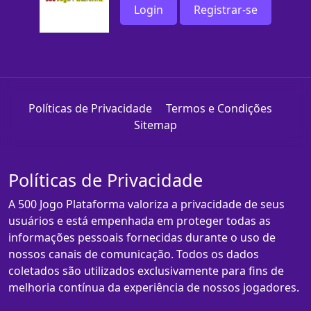
Login
Registrar-se
Políticas de Privacidade
Termos e Condições
Sitemap
Políticas de Privacidade
A 500 Jogo Plataforma valoriza a privacidade de seus
usuários e está empenhada em proteger todas as
informações pessoais fornecidas durante o uso de
nossos canais de comunicação. Todos os dados
coletados são utilizados exclusivamente para fins de
melhoria contínua da experiência de nossos jogadores.