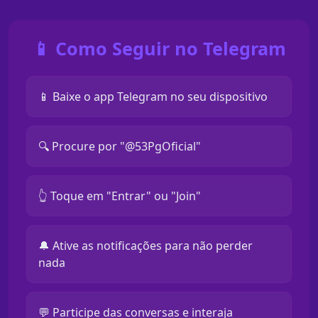
📱 Como Seguir no Telegram
📱 Baixe o app Telegram no seu dispositivo
🔍 Procure por "@53PgOficial"
👆 Toque em "Entrar" ou "Join"
🔔 Ative as notificações para não perder
nada
💬 Participe das conversas e interaja