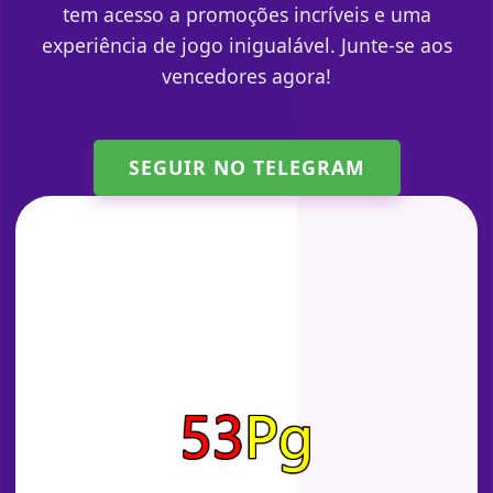
tem acesso a promoções incríveis e uma
experiência de jogo inigualável. Junte-se aos
vencedores agora!
SEGUIR NO TELEGRAM