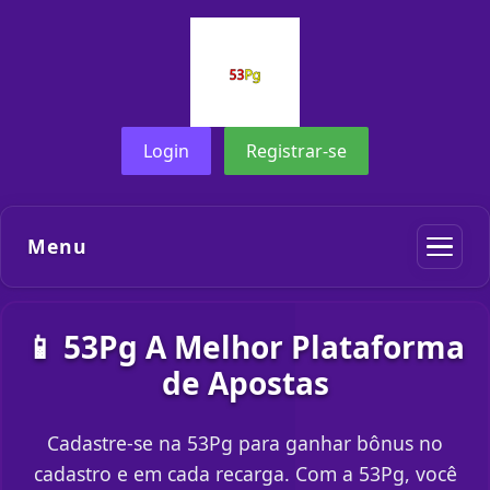
Login
Registrar-se
Menu
📱 53Pg A Melhor Plataforma
de Apostas
Cadastre-se na 53Pg para ganhar bônus no
cadastro e em cada recarga. Com a 53Pg, você