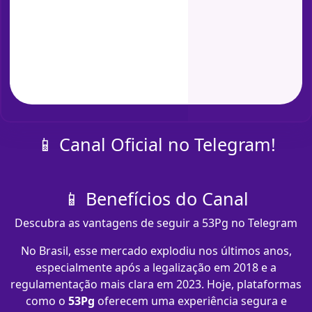
📱 Canal Oficial no Telegram!
📱 Benefícios do Canal
Descubra as vantagens de seguir a 53Pg no Telegram
No Brasil, esse mercado explodiu nos últimos anos,
especialmente após a legalização em 2018 e a
regulamentação mais clara em 2023. Hoje, plataformas
como o
53Pg
oferecem uma experiência segura e