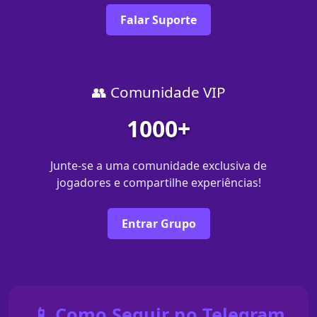
Falar Suporte
👥 Comunidade VIP
1000+
Junte-se a uma comunidade exclusiva de
jogadores e compartilhe experiências!
Entrar Grupo
📱 Como Seguir no Telegram