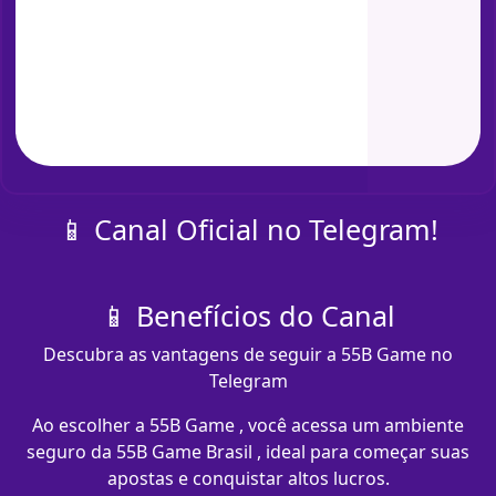
📱 Canal Oficial no Telegram!
📱 Benefícios do Canal
Descubra as vantagens de seguir a 55B Game no
Telegram
Ao escolher a 55B Game , você acessa um ambiente
seguro da 55B Game Brasil , ideal para começar suas
apostas e conquistar altos lucros.