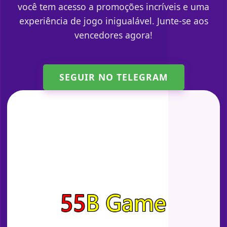
você tem acesso a promoções incríveis e uma
experiência de jogo inigualável. Junte-se aos
vencedores agora!
SEGUIR NO TELEGRAM