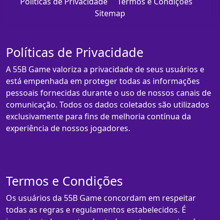
Políticas de Privacidade
Termos e Condições
Sitemap
Políticas de Privacidade
A 55B Game valoriza a privacidade de seus usuários e
está empenhada em proteger todas as informações
pessoais fornecidas durante o uso de nossos canais de
comunicação. Todos os dados coletados são utilizados
exclusivamente para fins de melhoria contínua da
experiência de nossos jogadores.
Termos e Condições
Os usuários da 55B Game concordam em respeitar
todas as regras e regulamentos estabelecidos. É