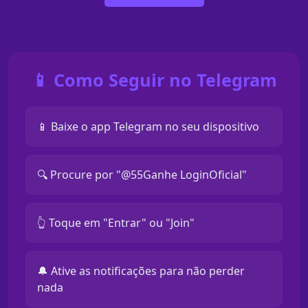
📱 Como Seguir no Telegram
📱 Baixe o app Telegram no seu dispositivo
🔍 Procure por "@55Ganhe LoginOficial"
👆 Toque em "Entrar" ou "Join"
🔔 Ative as notificações para não perder
nada