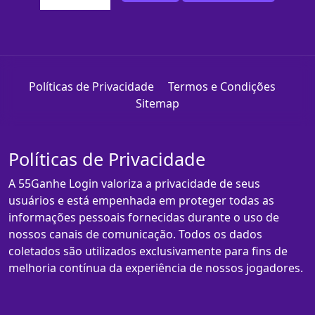
Políticas de Privacidade
Termos e Condições
Sitemap
Políticas de Privacidade
A 55Ganhe Login valoriza a privacidade de seus
usuários e está empenhada em proteger todas as
informações pessoais fornecidas durante o uso de
nossos canais de comunicação. Todos os dados
coletados são utilizados exclusivamente para fins de
melhoria contínua da experiência de nossos jogadores.