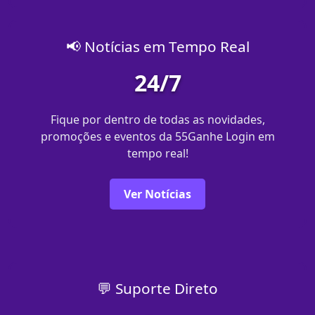
📢 Notícias em Tempo Real
24/7
Fique por dentro de todas as novidades,
promoções e eventos da 55Ganhe Login em
tempo real!
Ver Notícias
💬 Suporte Direto