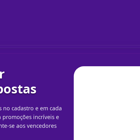
r
postas
 no cadastro e em cada
 promoções incríveis e
unte-se aos vencedores