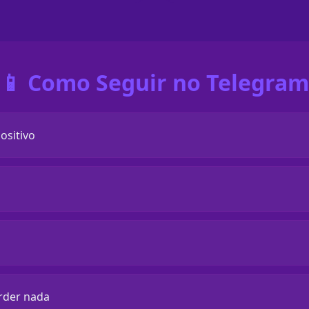
📱 Como Seguir no Telegram
ositivo
erder nada