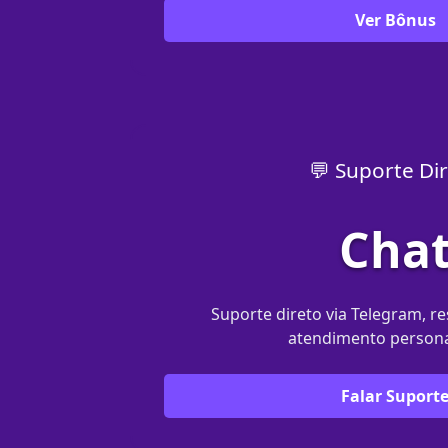
Ver Bônus
💬 Suporte Di
Cha
Suporte direto via Telegram, r
atendimento persona
Falar Suport