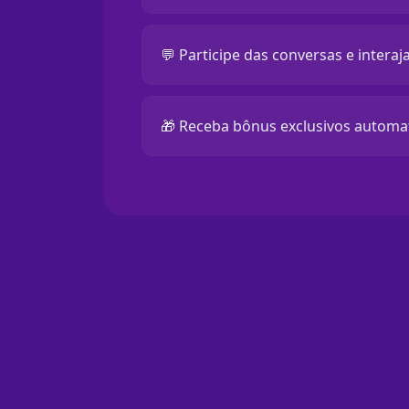
💬 Participe das conversas e interaj
🎁 Receba bônus exclusivos autom