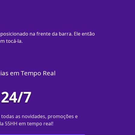
 posicionado na frente da barra. Ele então
m tocá-la.
cias em Tempo Real
24/7
e todas as novidades, promoções e
da 55HH em tempo real!