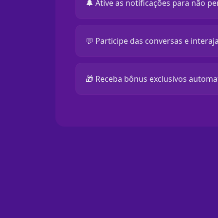
🔔 Ative as notificações para não p
💬 Participe das conversas e interaj
🎁 Receba bônus exclusivos autom