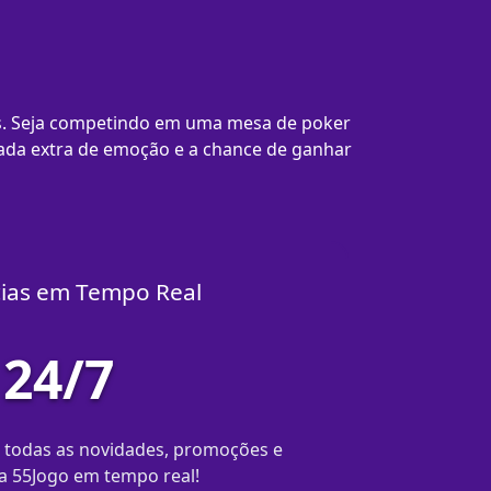
is. Seja competindo em uma mesa de poker
mada extra de emoção e a chance de ganhar
cias em Tempo Real
24/7
e todas as novidades, promoções e
a 55Jogo em tempo real!