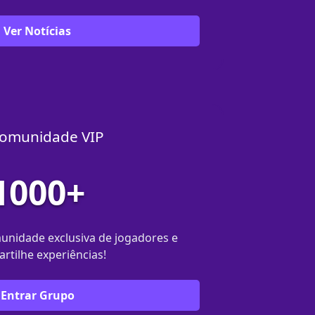
Ver Notícias
Comunidade VIP
1000+
unidade exclusiva de jogadores e
rtilhe experiências!
Entrar Grupo