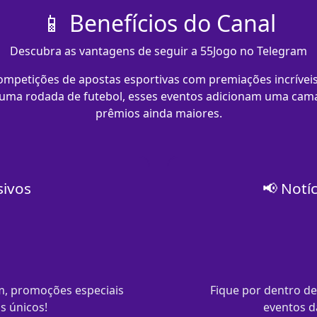
📱 Benefícios do Canal
Descubra as vantagens de seguir a 55Jogo no Telegram
competições de apostas esportivas com premiações incríve
de uma rodada de futebol, esses eventos adicionam uma ca
prêmios ainda maiores.
sivos
📢 Notí
m, promoções especiais
Fique por dentro d
s únicos!
eventos d