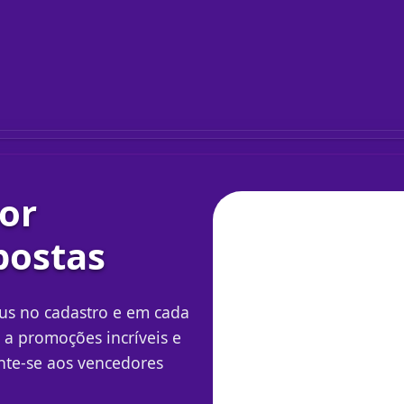
or
postas
us no cadastro e em cada
 a promoções incríveis e
unte-se aos vencedores