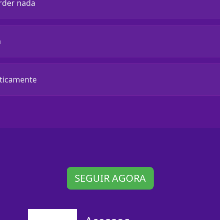
erder nada
a
aticamente
SEGUIR AGORA