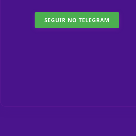
SEGUIR NO TELEGRAM