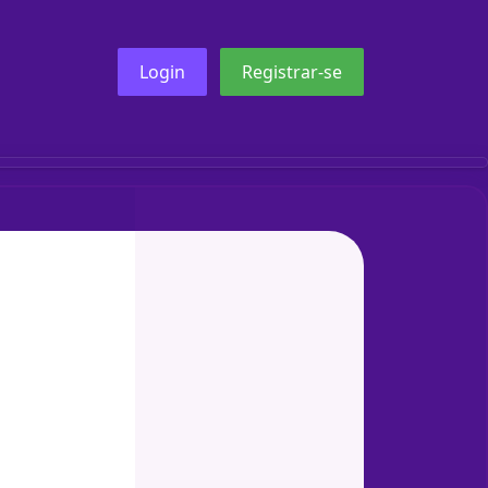
Login
Registrar-se