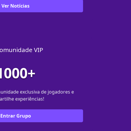
Ver Notícias
Comunidade VIP
1000+
unidade exclusiva de jogadores e
rtilhe experiências!
Entrar Grupo