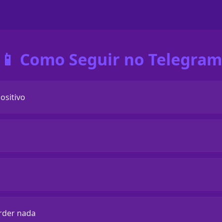
📱 Como Seguir no Telegram
ositivo
erder nada