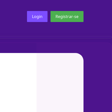
Login
Registrar-se