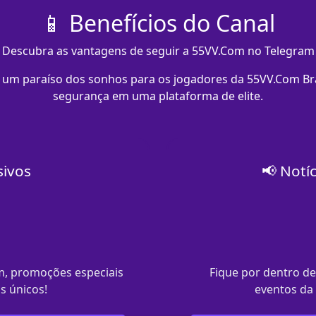
📱 Benefícios do Canal
Descubra as vantagens de seguir a 55VV.Com no Telegram
um paraíso dos sonhos para os jogadores da 55VV.Com Brasi
segurança em uma plataforma de elite.
sivos
📢 Notí
m, promoções especiais
Fique por dentro d
s únicos!
eventos da