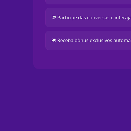
💬 Participe das conversas e interaj
🎁 Receba bônus exclusivos autom