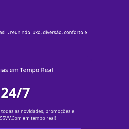
l , reunindo luxo, diversão, conforto e
cias em Tempo Real
24/7
e todas as novidades, promoções e
 55VV.Com em tempo real!