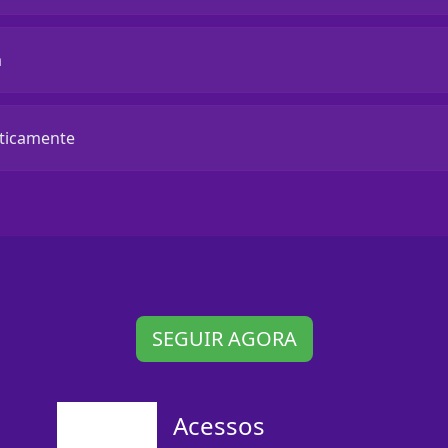
a
aticamente
SEGUIR AGORA
Acessos