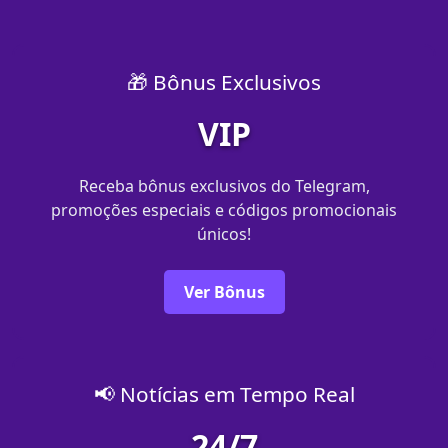
🎁 Bônus Exclusivos
VIP
Receba bônus exclusivos do Telegram,
promoções especiais e códigos promocionais
únicos!
Ver Bônus
📢 Notícias em Tempo Real
24/7