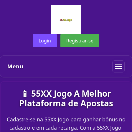
Login
Registrar-se
Menu
📱 55XX Jogo A Melhor
Plataforma de Apostas
Cadastre-se na 55XX Jogo para ganhar bônus no
cadastro e em cada recarga. Com a 55XX Jogo,