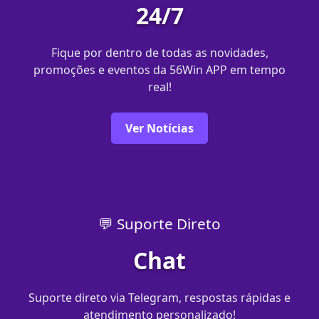
24/7
Fique por dentro de todas as novidades,
promoções e eventos da 56Win APP em tempo
real!
Ver Notícias
💬 Suporte Direto
Chat
Suporte direto via Telegram, respostas rápidas e
atendimento personalizado!