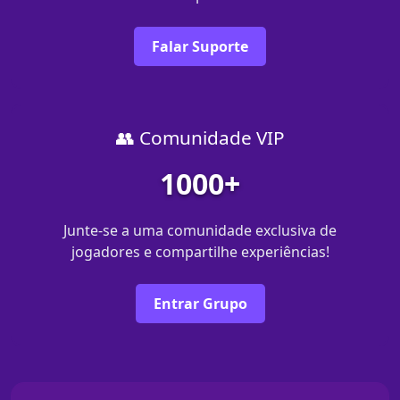
Falar Suporte
👥 Comunidade VIP
1000+
Junte-se a uma comunidade exclusiva de
jogadores e compartilhe experiências!
Entrar Grupo