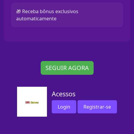
🎁 Receba bônus exclusivos
automaticamente
SEGUIR AGORA
Acessos
Login
Registrar-se