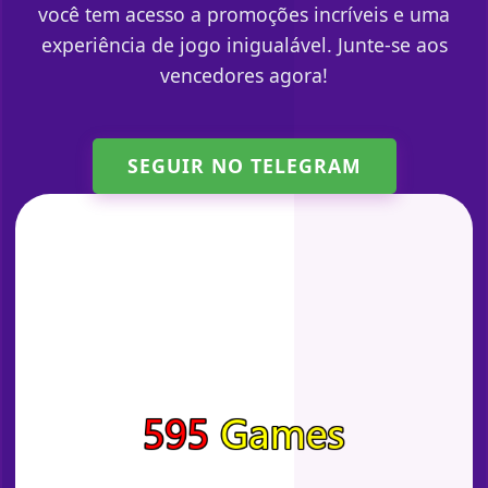
você tem acesso a promoções incríveis e uma
experiência de jogo inigualável. Junte-se aos
vencedores agora!
SEGUIR NO TELEGRAM