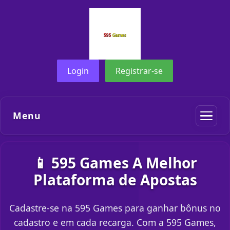
Login
Registrar-se
Menu
📱 595 Games A Melhor
Plataforma de Apostas
Cadastre-se na 595 Games para ganhar bônus no
cadastro e em cada recarga. Com a 595 Games,