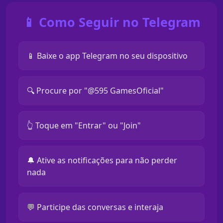
📱 Como Seguir no Telegram
📱 Baixe o app Telegram no seu dispositivo
🔍 Procure por "@595 GamesOficial"
👆 Toque em "Entrar" ou "Join"
🔔 Ative as notificações para não perder
nada
💬 Participe das conversas e interaja