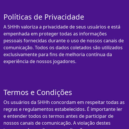
Políticas de Privacidade
A 5HHh valoriza a privacidade de seus usuários e está
empenhada em proteger todas as informações
pessoais fornecidas durante o uso de nossos canais de
comunicação. Todos os dados coletados são utilizados
exclusivamente para fins de melhoria contínua da
experiência de nossos jogadores.
Termos e Condições
Os usuários da 5HHh concordam em respeitar todas as
regras e regulamentos estabelecidos. É importante ler
e entender todos os termos antes de participar de
nossos canais de comunicação. A violação destes