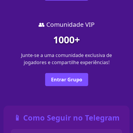
👥 Comunidade VIP
1000+
Junte-se a uma comunidade exclusiva de
jogadores e compartilhe experiências!
Entrar Grupo
📱 Como Seguir no Telegram