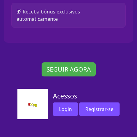
🎁 Receba bônus exclusivos
automaticamente
SEGUIR AGORA
Acessos
Login
Registrar-se