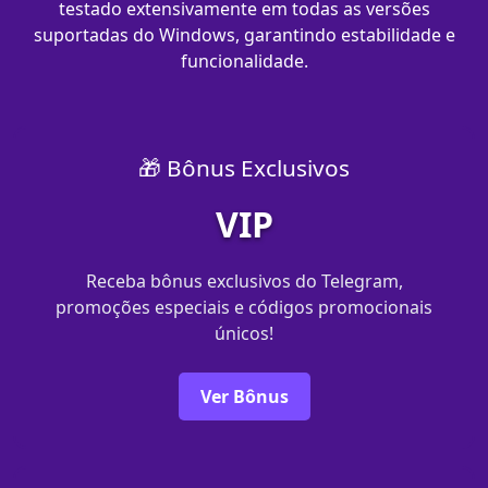
testado extensivamente em todas as versões
suportadas do Windows, garantindo estabilidade e
funcionalidade.
🎁 Bônus Exclusivos
VIP
Receba bônus exclusivos do Telegram,
promoções especiais e códigos promocionais
únicos!
Ver Bônus