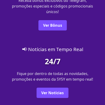
Receba bônus exclusivos do Telegram,
promoções especiais e códigos promocionais
únicos!
Ver Bônus
📢 Notícias em Tempo Real
24/7
Fique por dentro de todas as novidades,
promoções e eventos da 5Y5Y em tempo real!
Ver Notícias