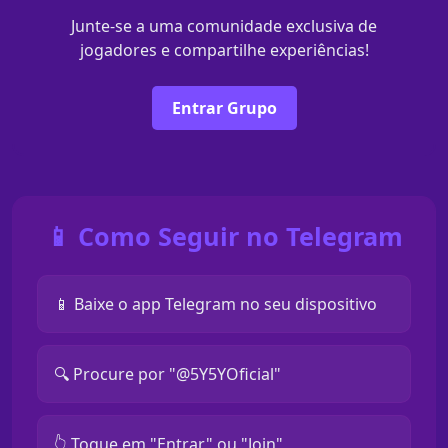
Junte-se a uma comunidade exclusiva de
jogadores e compartilhe experiências!
Entrar Grupo
📱 Como Seguir no Telegram
📱 Baixe o app Telegram no seu dispositivo
🔍 Procure por "@5Y5YOficial"
👆 Toque em "Entrar" ou "Join"