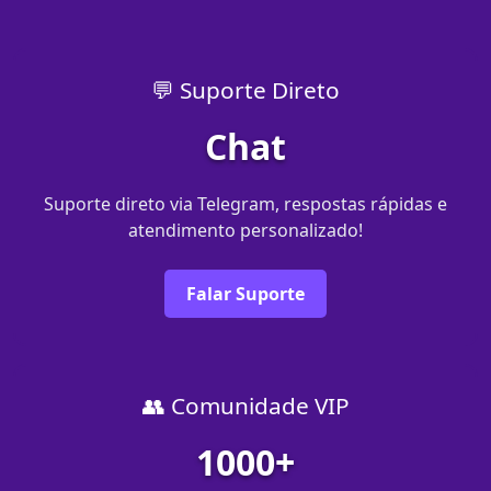
💬 Suporte Direto
Chat
Suporte direto via Telegram, respostas rápidas e
atendimento personalizado!
Falar Suporte
👥 Comunidade VIP
1000+