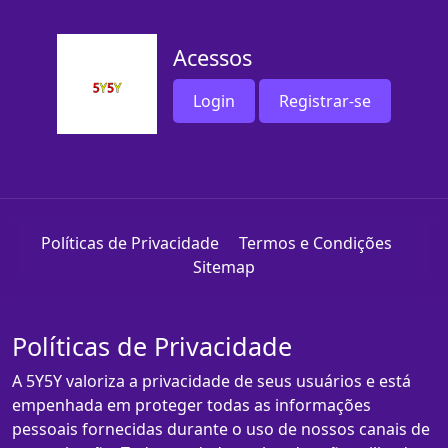
Acessos
Login
Registrar-se
Políticas de Privacidade
Termos e Condições
Sitemap
Políticas de Privacidade
A 5Y5Y valoriza a privacidade de seus usuários e está
empenhada em proteger todas as informações
pessoais fornecidas durante o uso de nossos canais de