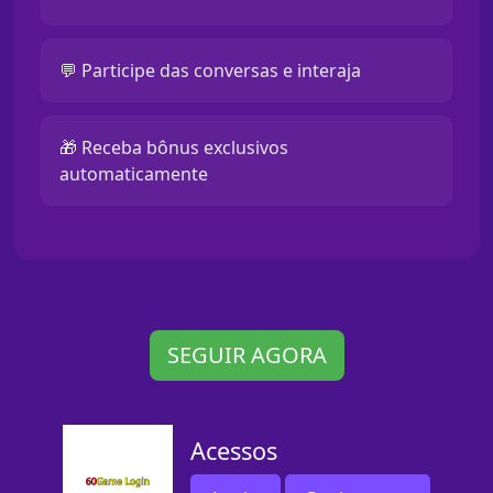
💬 Participe das conversas e interaja
🎁 Receba bônus exclusivos
automaticamente
SEGUIR AGORA
Acessos