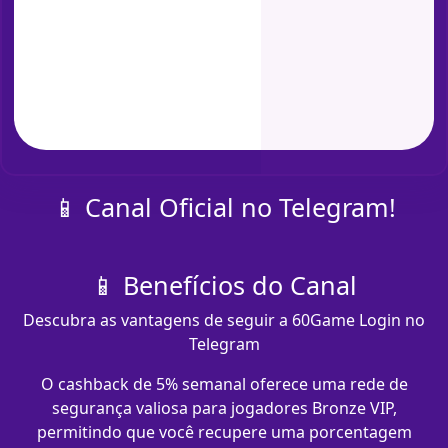
📱 Canal Oficial no Telegram!
📱 Benefícios do Canal
Descubra as vantagens de seguir a 60Game Login no
Telegram
O cashback de 5% semanal oferece uma rede de
segurança valiosa para jogadores Bronze VIP,
permitindo que você recupere uma porcentagem