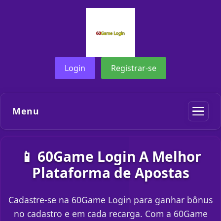
Login
Registrar-se
Menu
📱 60Game Login A Melhor
Plataforma de Apostas
Cadastre-se na 60Game Login para ganhar bônus
no cadastro e em cada recarga. Com a 60Game