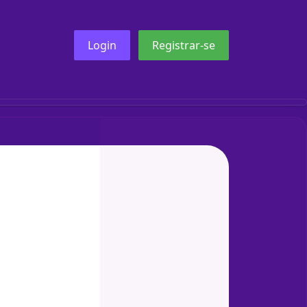
Login
Registrar-se