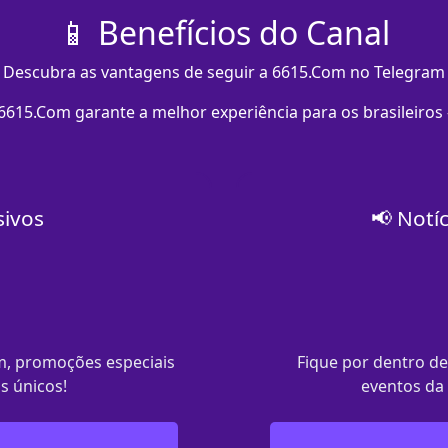
📱 Benefícios do Canal
Descubra as vantagens de seguir a 6615.Com no Telegram
15.Com garante a melhor experiência para os brasileiros 
sivos
📢 Notí
m, promoções especiais
Fique por dentro d
s únicos!
eventos da