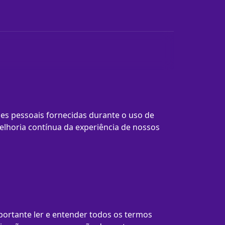
es pessoais fornecidas durante o uso de
elhoria contínua da experiência de nossos
ortante ler e entender todos os termos