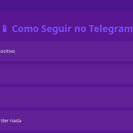
📱 Como Seguir no Telegram
ositivo
erder nada