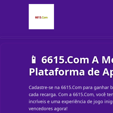
📱 6615.Com A M
Plataforma de A
Cadastre-se na 6615.Com para ganhar 
cada recarga. Com a 6615.Com, você t
incríveis e uma experiência de jogo inig
vencedores agora!