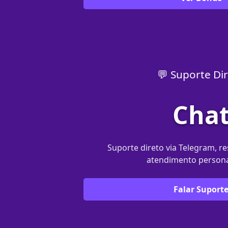
💬 Suporte Di
Cha
Suporte direto via Telegram, r
atendimento persona
Falar Suport