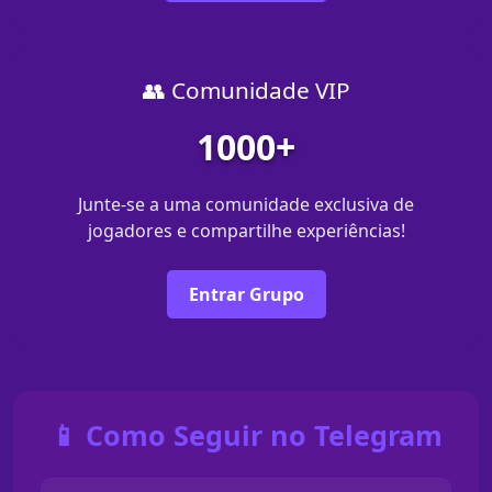
👥 Comunidade VIP
1000+
Junte-se a uma comunidade exclusiva de
jogadores e compartilhe experiências!
Entrar Grupo
📱 Como Seguir no Telegram