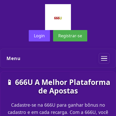
Login
Registrar-se
Menu
📱 666U A Melhor Plataforma
de Apostas
Cadastre-se na 666U para ganhar bônus no
cadastro e em cada recarga. Com a 666U, você