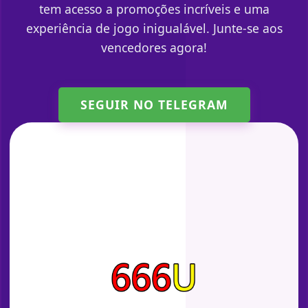
tem acesso a promoções incríveis e uma
experiência de jogo inigualável. Junte-se aos
vencedores agora!
SEGUIR NO TELEGRAM