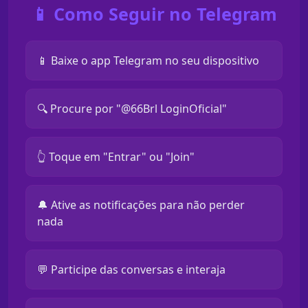
📱 Como Seguir no Telegram
📱 Baixe o app Telegram no seu dispositivo
🔍 Procure por "@66Brl LoginOficial"
👆 Toque em "Entrar" ou "Join"
🔔 Ative as notificações para não perder
nada
💬 Participe das conversas e interaja