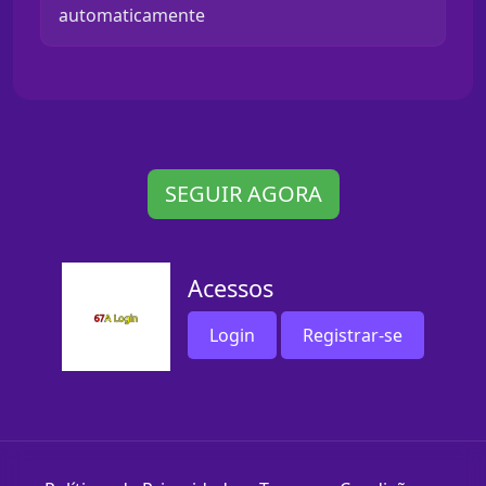
automaticamente
SEGUIR AGORA
Acessos
Login
Registrar-se