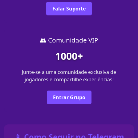
Falar Suporte
👥 Comunidade VIP
1000+
Junte-se a uma comunidade exclusiva de
jogadores e compartilhe experiências!
Entrar Grupo
📱 Como Seguir no Telegram