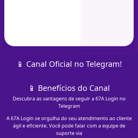
📱 Canal Oficial no Telegram!
📱 Benefícios do Canal
Descubra as vantagens de seguir a 67A Login no
Telegram
A 67A Login se orgulha do seu atendimento ao cliente
ágil e eficiente. Você pode falar com a equipe de
suporte via