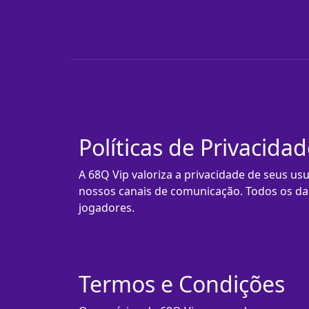
Políticas de Privacida
A 68Q Vip valoriza a privacidade de seus u
nossos canais de comunicação. Todos os dad
jogadores.
Termos e Condições