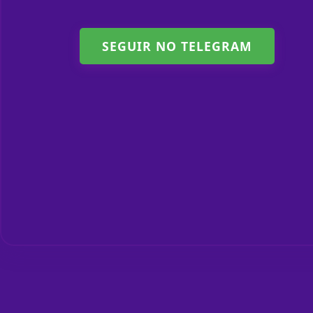
SEGUIR NO TELEGRAM