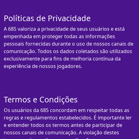
Políticas de Privacidade
A 68S valoriza a privacidade de seus usuários e está
empenhada em proteger todas as informações
pessoais fornecidas durante o uso de nossos canais de
comunicação. Todos os dados coletados são utilizados
exclusivamente para fins de melhoria contínua da
experiência de nossos jogadores.
Termos e Condições
Os usuários da 68S concordam em respeitar todas as
regras e regulamentos estabelecidos. É importante ler
e entender todos os termos antes de participar de
nossos canais de comunicação. A violação destes