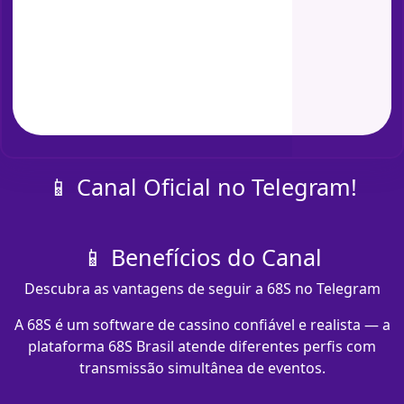
📱 Canal Oficial no Telegram!
📱 Benefícios do Canal
Descubra as vantagens de seguir a 68S no Telegram
A 68S é um software de cassino confiável e realista — a
plataforma 68S Brasil atende diferentes perfis com
transmissão simultânea de eventos.