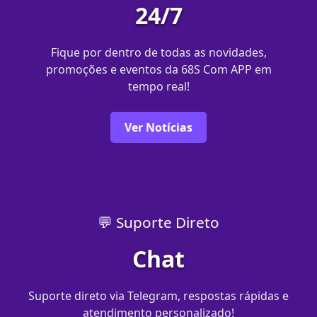
24/7
Fique por dentro de todas as novidades,
promoções e eventos da 68S Com APP em
tempo real!
Ver Notícias
💬 Suporte Direto
Chat
Suporte direto via Telegram, respostas rápidas e
atendimento personalizado!