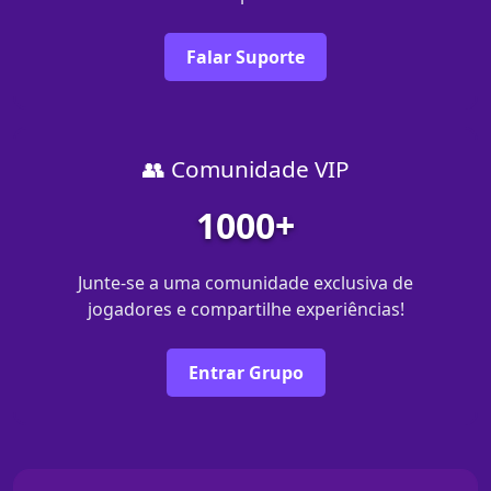
Falar Suporte
👥 Comunidade VIP
1000+
Junte-se a uma comunidade exclusiva de
jogadores e compartilhe experiências!
Entrar Grupo