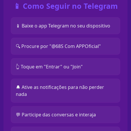
📱 Como Seguir no Telegram
📱 Baixe o app Telegram no seu dispositivo
🔍 Procure por "@68S Com APPOficial"
👆 Toque em "Entrar" ou "Join"
🔔 Ative as notificações para não perder
nada
💬 Participe das conversas e interaja