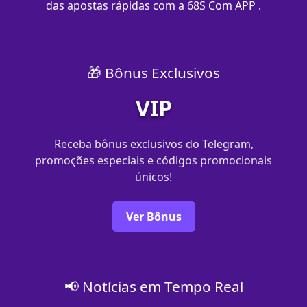
das apostas rápidas com a 68S Com APP .
🎁 Bônus Exclusivos
VIP
Receba bônus exclusivos do Telegram,
promoções especiais e códigos promocionais
únicos!
Ver Bônus
📢 Notícias em Tempo Real