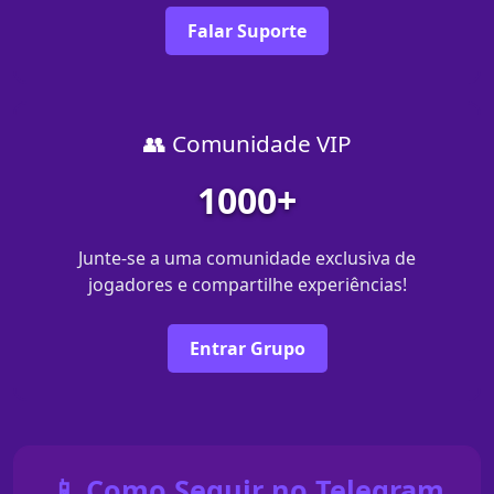
Falar Suporte
👥 Comunidade VIP
1000+
Junte-se a uma comunidade exclusiva de
jogadores e compartilhe experiências!
Entrar Grupo
📱 Como Seguir no Telegram