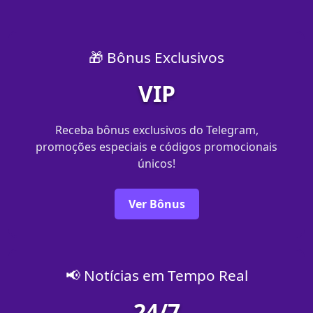
🎁 Bônus Exclusivos
VIP
Receba bônus exclusivos do Telegram,
promoções especiais e códigos promocionais
únicos!
Ver Bônus
📢 Notícias em Tempo Real
24/7