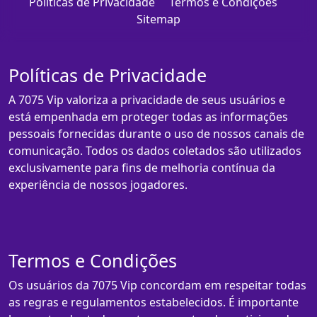
Políticas de Privacidade
Termos e Condições
Sitemap
Políticas de Privacidade
A 7075 Vip valoriza a privacidade de seus usuários e
está empenhada em proteger todas as informações
pessoais fornecidas durante o uso de nossos canais de
comunicação. Todos os dados coletados são utilizados
exclusivamente para fins de melhoria contínua da
experiência de nossos jogadores.
Termos e Condições
Os usuários da 7075 Vip concordam em respeitar todas
as regras e regulamentos estabelecidos. É importante