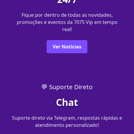
Fique por dentro de todas as novidades,
promoções e eventos da 7075 Vip em tempo
real!
Ver Notícias
💬 Suporte Direto
Chat
Suporte direto via Telegram, respostas rápidas e
atendimento personalizado!