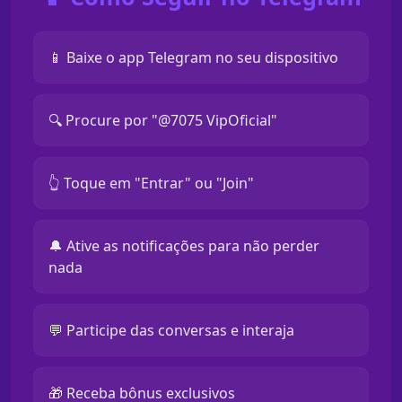
📱 Baixe o app Telegram no seu dispositivo
🔍 Procure por "@7075 VipOficial"
👆 Toque em "Entrar" ou "Join"
🔔 Ative as notificações para não perder
nada
💬 Participe das conversas e interaja
🎁 Receba bônus exclusivos