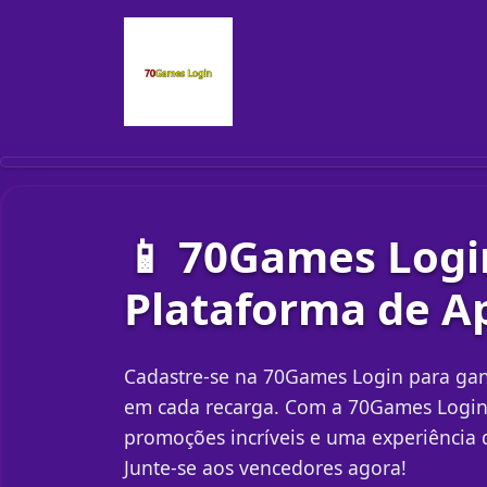
📱 70Games Logi
Plataforma de A
Cadastre-se na 70Games Login para gan
em cada recarga. Com a 70Games Login,
promoções incríveis e uma experiência d
Junte-se aos vencedores agora!