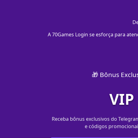
De
A 70Games Login se esforça para atend
🎁 Bônus Exclu
VIP
Receba bônus exclusivos do Telegra
e códigos promocionai