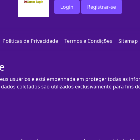
Login
Registrar-se
Políticas de Privacidade
Termos e Condições
Sitemap
de
 seus usuários e está empenhada em proteger todas as info
dados coletados são utilizados exclusivamente para fins d