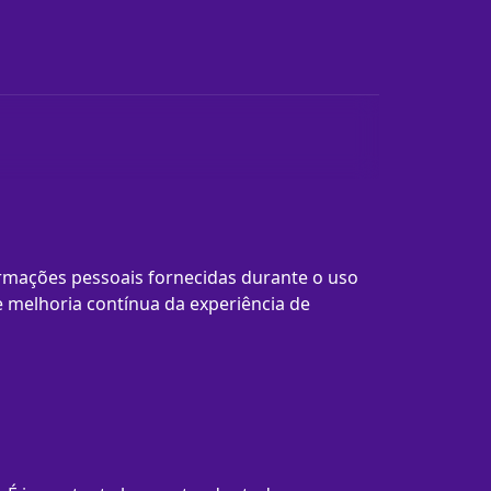
rmações pessoais fornecidas durante o uso
e melhoria contínua da experiência de