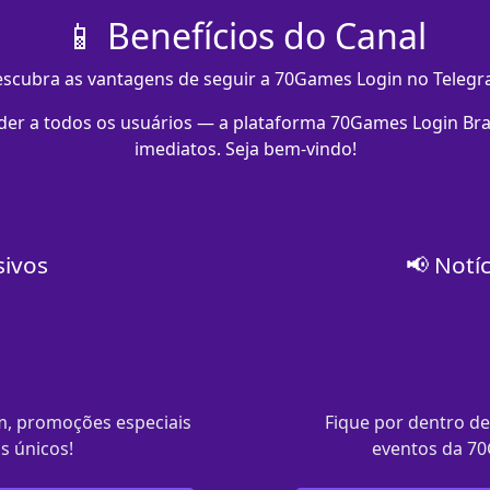
📱 Benefícios do Canal
scubra as vantagens de seguir a 70Games Login no Teleg
er a todos os usuários — a plataforma 70Games Login Brasi
imediatos. Seja bem-vindo!
sivos
📢 Notí
m, promoções especiais
Fique por dentro d
s únicos!
eventos da 70