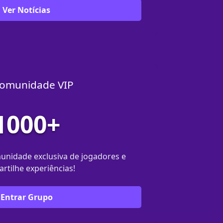
Ver Notícias
Comunidade VIP
1000+
unidade exclusiva de jogadores e
rtilhe experiências!
Entrar Grupo