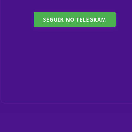
SEGUIR NO TELEGRAM