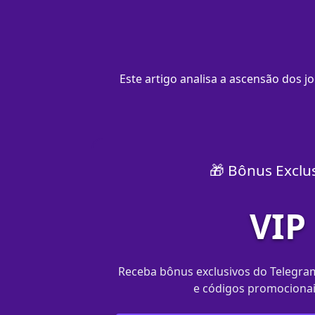
Este artigo analisa a ascensão dos j
🎁 Bônus Exclu
VIP
Receba bônus exclusivos do Telegra
e códigos promocionai