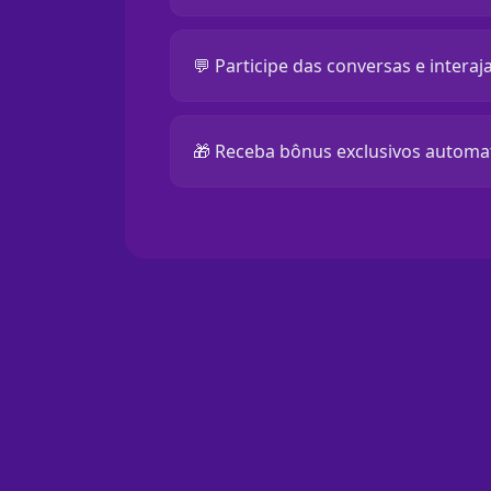
💬 Participe das conversas e interaj
🎁 Receba bônus exclusivos autom