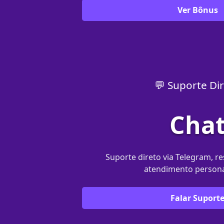
Ver Bônus
💬 Suporte Di
Cha
Suporte direto via Telegram, r
atendimento persona
Falar Suport