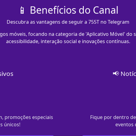
📱 Benefícios do Canal
Descubra as vantagens de seguir a 755T no Telegram
ogos móveis, focando na categoria de 'Aplicativo Móvel' do s
acessibilidade, interação social e inovações contínuas.
sivos
📢 Notí
m, promoções especiais
Fique por dentro d
s únicos!
eventos 