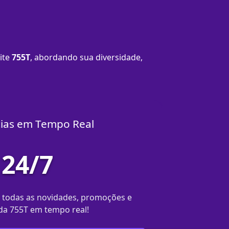
ite
755T
, abordando sua diversidade,
cias em Tempo Real
24/7
e todas as novidades, promoções e
da 755T em tempo real!