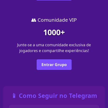
👥 Comunidade VIP
1000+
Junte-se a uma comunidade exclusiva de
jogadores e compartilhe experiências!
Entrar Grupo
📱 Como Seguir no Telegram