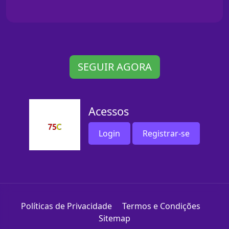
SEGUIR AGORA
Acessos
Login
Registrar-se
Políticas de Privacidade
Termos e Condições
Sitemap