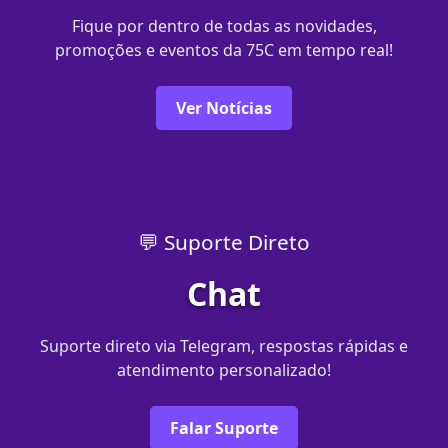
Fique por dentro de todas as novidades,
promoções e eventos da 75C em tempo real!
Ver Notícias
💬 Suporte Direto
Chat
Suporte direto via Telegram, respostas rápidas e
atendimento personalizado!
Falar Suporte