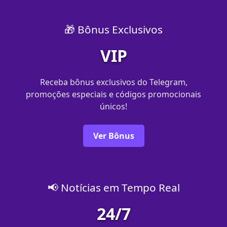
🎁 Bônus Exclusivos
VIP
Receba bônus exclusivos do Telegram,
promoções especiais e códigos promocionais
únicos!
Ver Bônus
📢 Notícias em Tempo Real
24/7