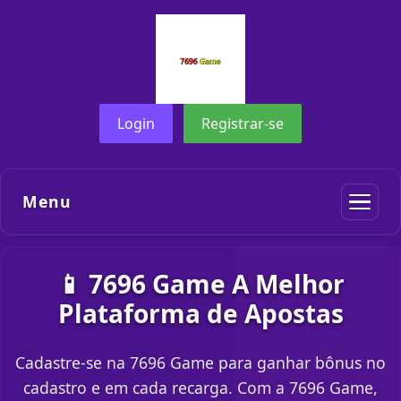
Login
Registrar-se
Menu
📱 7696 Game A Melhor
Plataforma de Apostas
Cadastre-se na 7696 Game para ganhar bônus no
cadastro e em cada recarga. Com a 7696 Game,