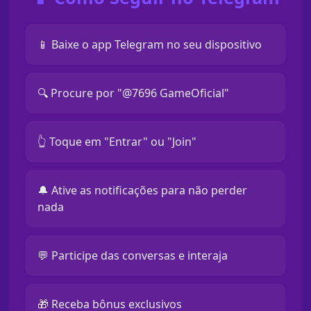
📱 Baixe o app Telegram no seu dispositivo
🔍 Procure por "@7696 GameOficial"
👆 Toque em "Entrar" ou "Join"
🔔 Ative as notificações para não perder
nada
💬 Participe das conversas e interaja
🎁 Receba bônus exclusivos