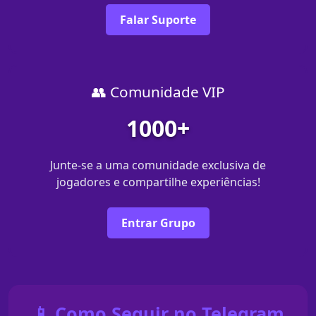
Falar Suporte
👥 Comunidade VIP
1000+
Junte-se a uma comunidade exclusiva de
jogadores e compartilhe experiências!
Entrar Grupo
📱 Como Seguir no Telegram