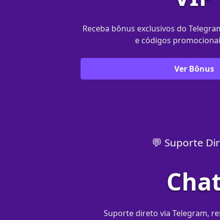
Receba bônus exclusivos do Telegra
e códigos promocionai
Ver Bônus
💬 Suporte Di
Cha
Suporte direto via Telegram, r