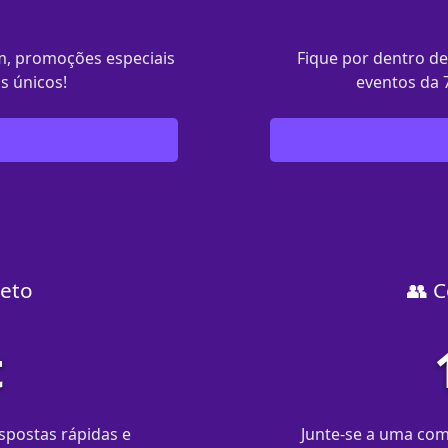
m, promoções especiais
Fique por dentro d
s únicos!
eventos da 
reto
👥 
t
espostas rápidas e
Junte-se a uma com