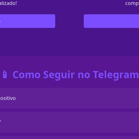
lizado!
compa
e
📱 Como Seguir no Telegram
ositivo
"