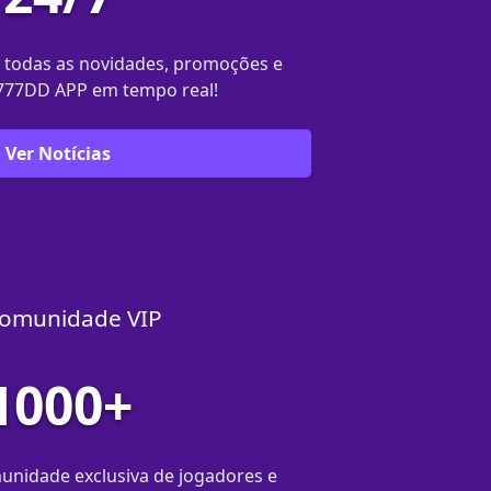
e todas as novidades, promoções e
777DD APP em tempo real!
Ver Notícias
Comunidade VIP
1000+
unidade exclusiva de jogadores e