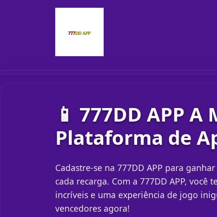
📱 777DD APP A 
Plataforma de A
Cadastre-se na 777DD APP para ganhar
cada recarga. Com a 777DD APP, você 
incríveis e uma experiência de jogo inig
vencedores agora!