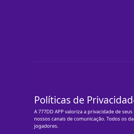
Políticas de Privacida
A 777DD APP valoriza a privacidade de seu
nossos canais de comunicação. Todos os dad
jogadores.