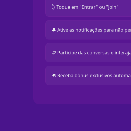
👆 Toque em "Entrar" ou "Join"
🔔 Ative as notificações para não p
💬 Participe das conversas e interaj
🎁 Receba bônus exclusivos autom