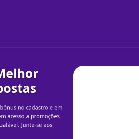
Melhor
postas
 bônus no cadastro e em
tem acesso a promoções
ualável. Junte-se aos