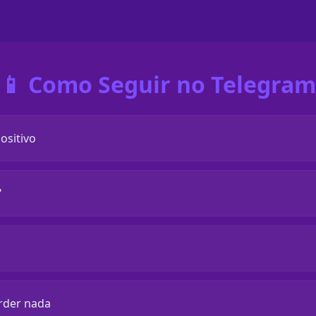
📱 Como Seguir no Telegram
ositivo
"
erder nada