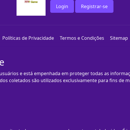
Login
Registrar-se
Políticas de Privacidade
Termos e Condições
Sitemap
de
s usuários e está empenhada em proteger todas as informaç
os coletados são utilizados exclusivamente para fins de m