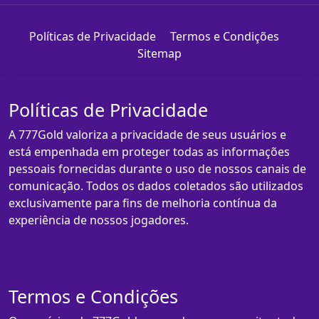
Políticas de Privacidade
Termos e Condições
Sitemap
Políticas de Privacidade
A 777Gold valoriza a privacidade de seus usuários e
está empenhada em proteger todas as informações
pessoais fornecidas durante o uso de nossos canais de
comunicação. Todos os dados coletados são utilizados
exclusivamente para fins de melhoria contínua da
experiência de nossos jogadores.
Termos e Condições