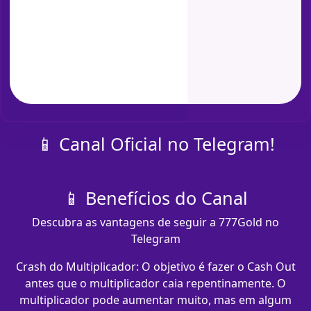
📱 Canal Oficial no Telegram!
📱 Benefícios do Canal
Descubra as vantagens de seguir a 777Gold no
Telegram
Crash do Multiplicador: O objetivo é fazer o Cash Out
antes que o multiplicador caia repentinamente. O
multiplicador pode aumentar muito, mas em algum