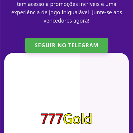
tem acesso a promoções incríveis e uma
experiência de jogo inigualável. Junte-se aos
vencedores agora!
SEGUIR NO TELEGRAM