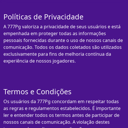
Políticas de Privacidade
A 777Pg valoriza a privacidade de seus usuários e está
empenhada em proteger todas as informações
pessoais fornecidas durante o uso de nossos canais de
comunicação. Todos os dados coletados são utilizados
exclusivamente para fins de melhoria contínua da
experiência de nossos jogadores.
Termos e Condições
Os usuários da 777Pg concordam em respeitar todas
as regras e regulamentos estabelecidos. É importante
ler e entender todos os termos antes de participar de
nossos canais de comunicação. A violação destes