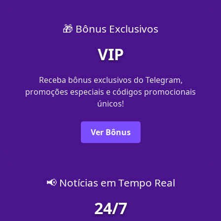
🎁 Bônus Exclusivos
VIP
Receba bônus exclusivos do Telegram,
promoções especiais e códigos promocionais
únicos!
Ver Bônus
📢 Notícias em Tempo Real
24/7