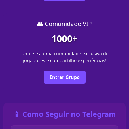
👥 Comunidade VIP
1000+
Junte-se a uma comunidade exclusiva de
jogadores e compartilhe experiências!
Entrar Grupo
📱 Como Seguir no Telegram