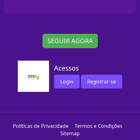
SEGUIR AGORA
Acessos
Login
Registrar-se
Políticas de Privacidade
Termos e Condições
Sitemap