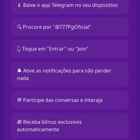
📱 Baixe o app Telegram no seu dispositivo
🔍 Procure por "@777PgOficial"
👆 Toque em "Entrar" ou "Join"
🔔 Ative as notificações para não perder
nada
💬 Participe das conversas e interaja
🎁 Receba bônus exclusivos
automaticamente