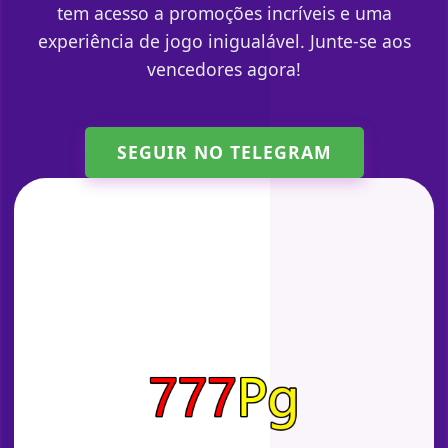
tem acesso a promoções incríveis e uma
experiência de jogo inigualável. Junte-se aos
vencedores agora!
SEGUIR NO TELEGRAM