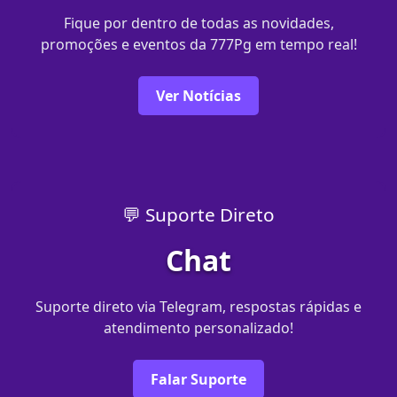
Fique por dentro de todas as novidades,
promoções e eventos da 777Pg em tempo real!
Ver Notícias
💬 Suporte Direto
Chat
Suporte direto via Telegram, respostas rápidas e
atendimento personalizado!
Falar Suporte