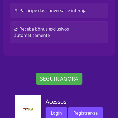
💬 Participe das conversas e interaja
🎁 Receba bônus exclusivos
automaticamente
SEGUIR AGORA
Acessos
Login
Registrar-se