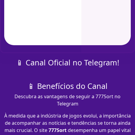
📱 Canal Oficial no Telegram!
📱 Benefícios do Canal
Descubra as vantagens de seguir a 777Sort no
Telegram
À medida que a indústria de jogos evolui, a importância
de acompanhar as notícias e tendências se torna ainda
mais crucial. O site
777Sort
desempenha um papel vital