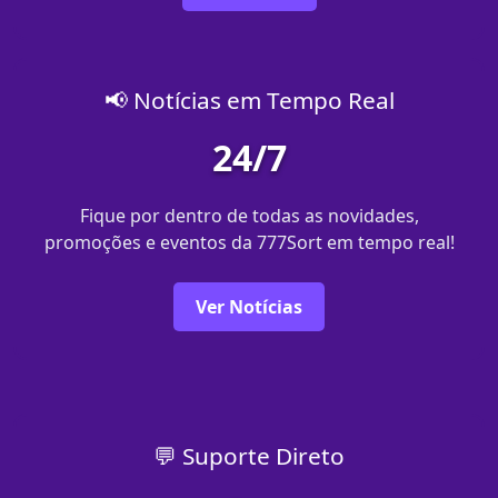
📢 Notícias em Tempo Real
24/7
Fique por dentro de todas as novidades,
promoções e eventos da 777Sort em tempo real!
Ver Notícias
💬 Suporte Direto