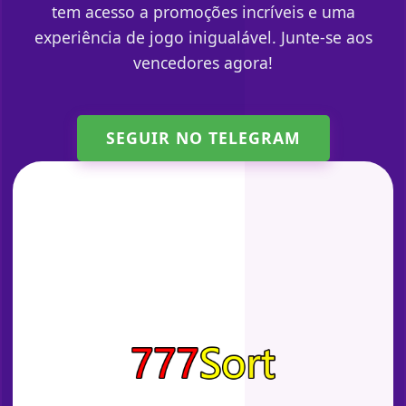
tem acesso a promoções incríveis e uma
experiência de jogo inigualável. Junte-se aos
vencedores agora!
SEGUIR NO TELEGRAM