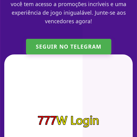
você tem acesso a promoções incríveis e uma
experiência de jogo inigualável. Junte-se aos
vencedores agora!
SEGUIR NO TELEGRAM