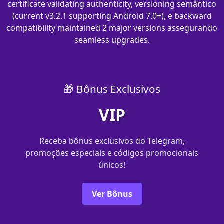
certificate validating authenticity, versioning semântico
(current v3.2.1 supporting Android 7.0+), e backward
compatibility maintained 2 major versions assegurando
seamless upgrades.
🎁 Bônus Exclusivos
VIP
Receba bônus exclusivos do Telegram,
promoções especiais e códigos promocionais
únicos!
Ver Bônus