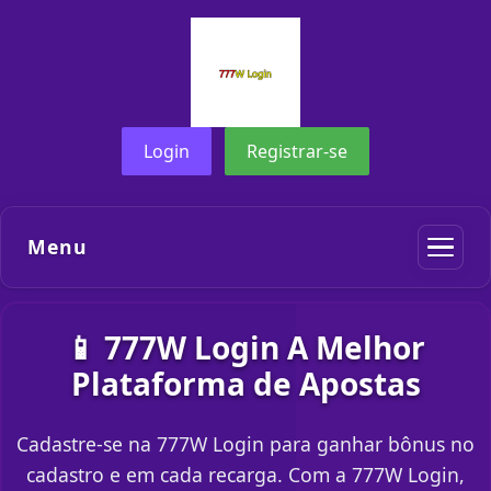
Login
Registrar-se
Menu
📱 777W Login A Melhor
Plataforma de Apostas
Cadastre-se na 777W Login para ganhar bônus no
cadastro e em cada recarga. Com a 777W Login,