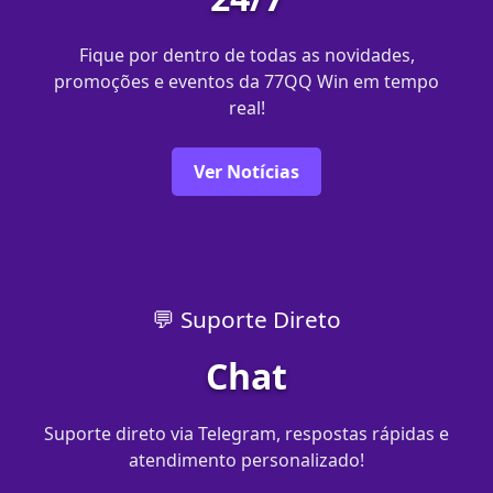
Fique por dentro de todas as novidades,
promoções e eventos da 77QQ Win em tempo
real!
Ver Notícias
💬 Suporte Direto
Chat
Suporte direto via Telegram, respostas rápidas e
atendimento personalizado!