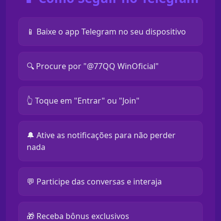
📱 Baixe o app Telegram no seu dispositivo
🔍 Procure por "@77QQ WinOficial"
👆 Toque em "Entrar" ou "Join"
🔔 Ative as notificações para não perder
nada
💬 Participe das conversas e interaja
🎁 Receba bônus exclusivos