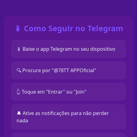
📱 Como Seguir no Telegram
📱 Baixe o app Telegram no seu dispositivo
🔍 Procure por "@78TT APPOficial"
👆 Toque em "Entrar" ou "Join"
🔔 Ative as notificações para não perder
nada