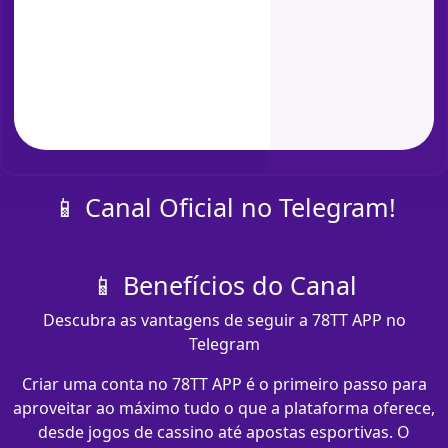
📱 Canal Oficial no Telegram!
📱 Benefícios do Canal
Descubra as vantagens de seguir a 78TT APP no
Telegram
Criar uma conta no 78TT APP é o primeiro passo para
aproveitar ao máximo tudo o que a plataforma oferece,
desde jogos de cassino até apostas esportivas. O