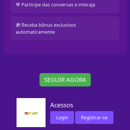
💬 Participe das conversas e interaja
🎁 Receba bônus exclusivos
automaticamente
SEGUIR AGORA
Acessos
Login
Registrar-se